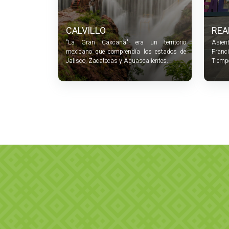
CALVILLO
REA
"La Gran Caxcana" era un territorio
Asien
mexicano que comprendía los estados de
Franc
Jalisco, Zacatecas y Aguascalientes.
Tiemp
o bu
congr
mina 
Altami