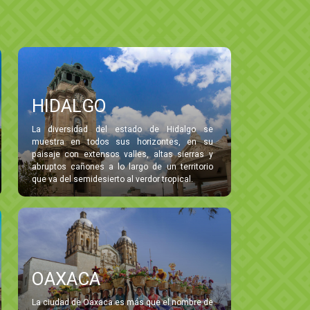
HIDALGO
La diversidad del estado de Hidalgo se
muestra en todos sus horizontes, en su
paisaje con extensos valles, altas sierras y
abruptos cañones a lo largo de un territorio
que va del semidesierto al verdor tropical.
OAXACA
La ciudad de Oaxaca es más que el nombre de