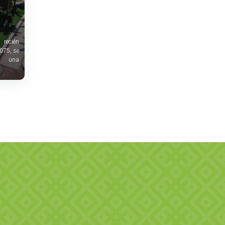
 recién
075, se
e una
nían de