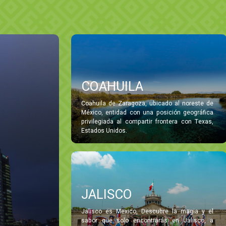
COAHUILA
Coahuila de Zaragoza, ubicado al noreste de
México, entidad con una posición geográfica
privilegiada al compartir frontera con Texas,
Estados Unidos.
JALISCO
Jalisco es Mexico, Descubre la magia y el
sabor que solo encontrarás en Jalisco, a