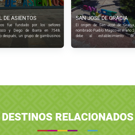
L DE ASIENTOS
SAN JOSÉ DE GRACIA
tos fue fundado por los señores
EI origen de San José de Gracia,
isco y Diego de Ibarra en 7548.
nombrado Pueblo Mágico en el año 2
o después, un grupo de gambusinos
debe al establecimiento d
scadores de metales se fueron
congregación de indígenas que prove
egando para dar origen a la primera
la hacienda de Garabato.
ubicada en las faldas del Cerro de
ra.
DESTINOS RELACIONADOS